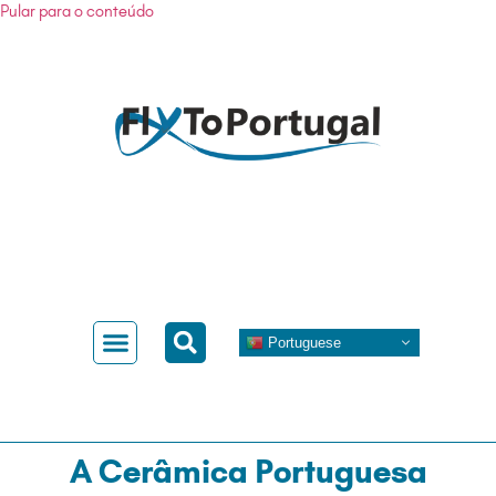
Pular para o conteúdo
Portuguese
As Nossas Regiões
Conhecer Portugal
A Cerâmica Portuguesa