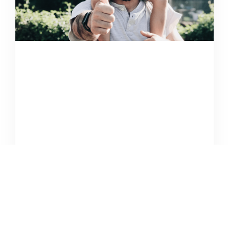
Dia do Pai e 7 sugestões de
atividades
Celebre o dia do pai de forma diferente, crie memórias,
viva experiências, Fly to Portugal!
SABER MAIS »